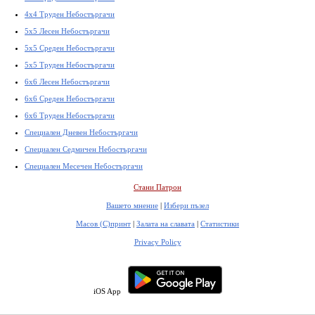
4x4 Труден Небостъргачи
5x5 Лесен Небостъргачи
5x5 Среден Небостъргачи
5x5 Труден Небостъргачи
6x6 Лесен Небостъргачи
6x6 Среден Небостъргачи
6x6 Труден Небостъргачи
Специален Дневен Небостъргачи
Специален Седмичен Небостъргачи
Специален Месечен Небостъргачи
Стани Патрон
Вашето мнение
|
Избери пъзел
Масов (С)принт
|
Залата на славата
|
Статистики
Privacy Policy
iOS App