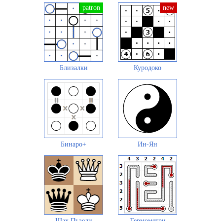
Близалки
Куродоко
Бинаро+
Ин-Ян
Шах Пъзели
Термометри