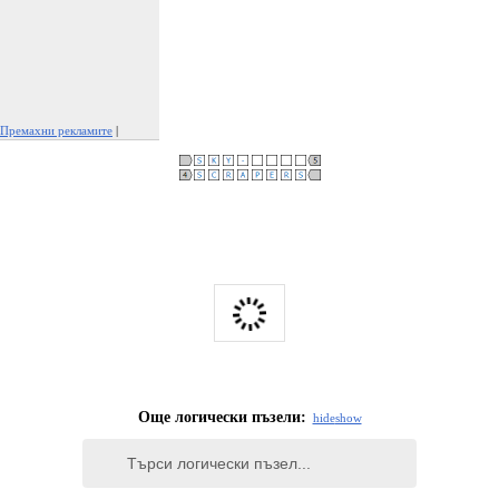
Премахни рекламите
|
Докладвай тази реклама
Още логически пъзели:
hide
show