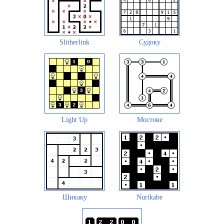
Slitherlink
Судоку
Light Up
Мостове
Шикаку
Nurikabe