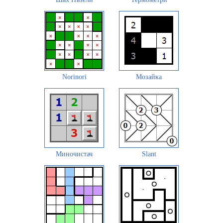
Norinori
Мозайка
Миночистач
Slant