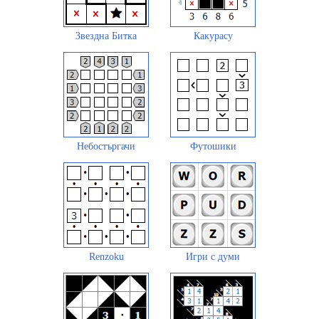
Звездна Битка
Какурасу
Небостъргачи
Футошики
Renzoku
Игри с думи