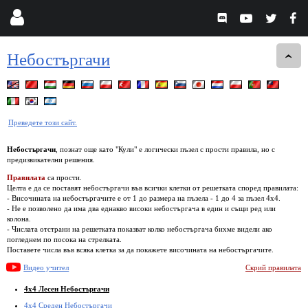
Небостъргачи
Преведете този сайт.
Небостъргачи
, познат още като "Кули" е логически пъзел с прости правила, но с
предизвикателни решения.
Правилата
са прости.
Целта е да се поставят небостъргачи във всички клетки от решетката според правилата:
- Височината на небостъргачите е от 1 до размера на пъзела - 1 до 4 за пъзел 4х4.
- Не е позволено да има два еднакво високи небостъргача в един и същи ред или
колона.
- Числата отстрани на решетката показват колко небостъргача бихме видели ако
погледнем по посока на стрелката.
Поставете числа във всяка клетка за да покажете височината на небостъргачите.
Видео учител
Скрий правилата
4x4 Лесен Небостъргачи
4x4 Среден Небостъргачи