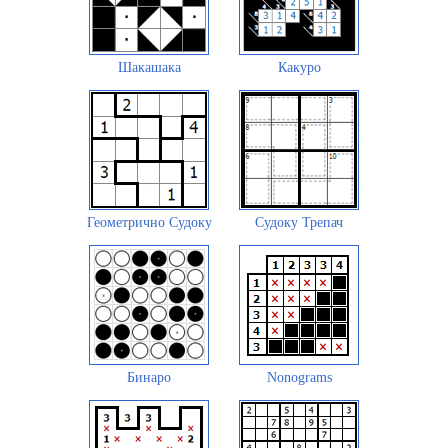
Шакашака
Какуро
Геометрично Судоку
Судоку Трепач
Бинаро
Nonograms