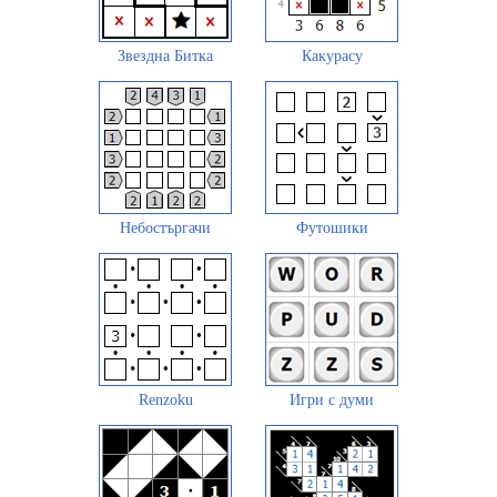
Звездна Битка
Какурасу
Небостъргачи
Футошики
Renzoku
Игри с думи