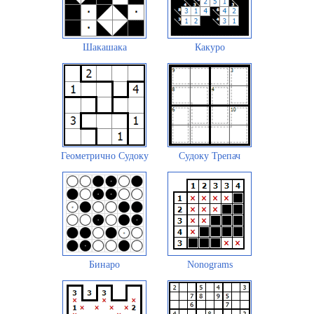
Шакашака
Какуро
Геометрично Судоку
Судоку Трепач
Бинаро
Nonograms