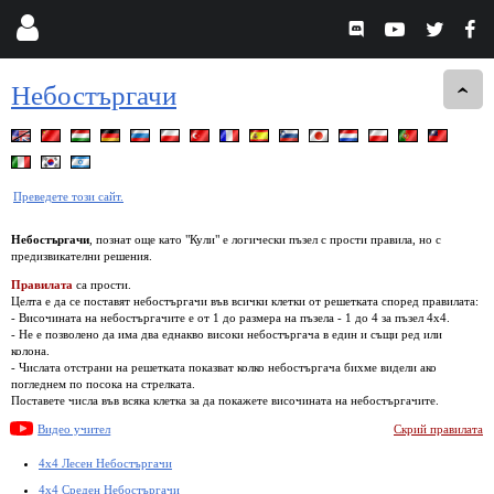
Небостъргачи
Преведете този сайт.
Небостъргачи
, познат още като "Кули" е логически пъзел с прости правила, но с
предизвикателни решения.
Правилата
са прости.
Целта е да се поставят небостъргачи във всички клетки от решетката според правилата:
- Височината на небостъргачите е от 1 до размера на пъзела - 1 до 4 за пъзел 4х4.
- Не е позволено да има два еднакво високи небостъргача в един и същи ред или
колона.
- Числата отстрани на решетката показват колко небостъргача бихме видели ако
погледнем по посока на стрелката.
Поставете числа във всяка клетка за да покажете височината на небостъргачите.
Видео учител
Скрий правилата
4x4 Лесен Небостъргачи
4x4 Среден Небостъргачи