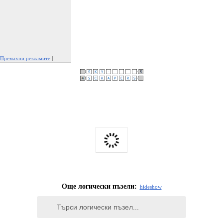
Премахни рекламите
|
Докладвай тази реклама
Още логически пъзели:
hide
show