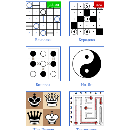
Близалки
Куродоко
Бинаро+
Ин-Ян
Шах Пъзели
Термометри