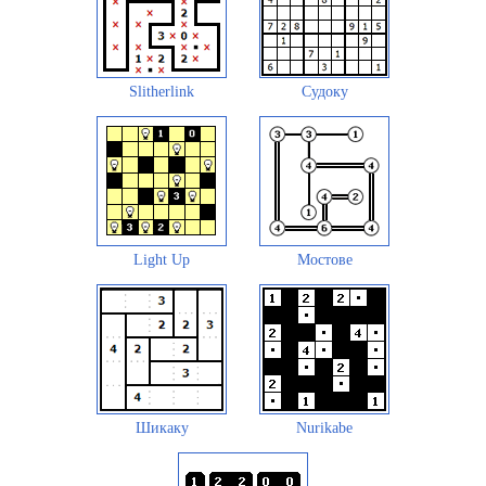
Slitherlink
Судоку
Light Up
Мостове
Шикаку
Nurikabe