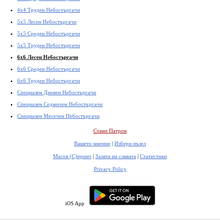
4x4 Труден Небостъргачи
5x5 Лесен Небостъргачи
5x5 Среден Небостъргачи
5x5 Труден Небостъргачи
6x6 Лесен Небостъргачи
6x6 Среден Небостъргачи
6x6 Труден Небостъргачи
Специален Дневен Небостъргачи
Специален Седмичен Небостъргачи
Специален Месечен Небостъргачи
Стани Патрон
Вашето мнение
|
Избери пъзел
Масов (С)принт
|
Залата на славата
|
Статистики
Privacy Policy
iOS App