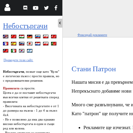
Небостъргачи
Фиксирай рекламите
Преведете този сайт.
Стани Патрон
Небостъргачи
, познат още като "Кули"
е логически пъзел с прости правила, но
с предизвикателни решения.
Нашата мисия е да превърнем 
Правилата
са прости.
Непрекъснато добавяме нови 
Целта е да се поставят небостъргачи
във всички клетки от решетката според
правилата:
Много сме развълнувани, че и
- Височината на небостъргачите е от 1
до размера на пъзела - 1 до 4 за пъзел
Като "патрон" ще получите ня
4х4.
- Не е позволено да има два еднакво
високи небостъргача в един и същи
Рекламите ще изчезнат. 
ред или колона.
- Числата отстрани на решетката