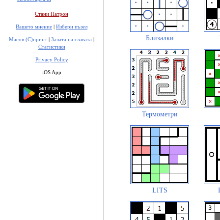
Стани Патрон
Вашето мнение
|
Избери пъзел
Близалки
Масов (С)принт
|
Залата на славата
|
Статистики
Privacy Policy
iOS App
Термометри
LITS