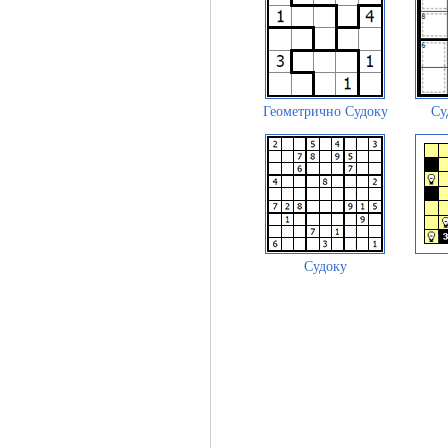
Геометрично Судоку
Су
Судоку