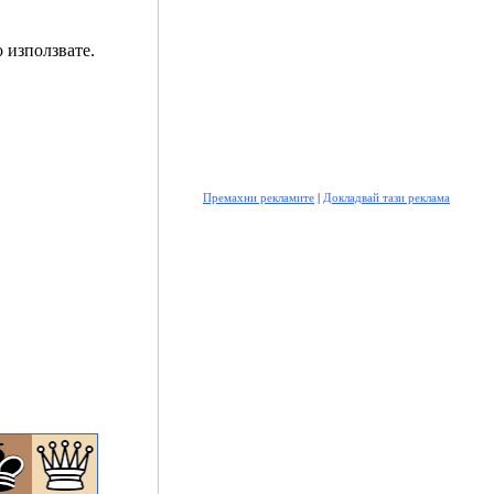
 използвате.
Премахни рекламите
|
Докладвай тази реклама