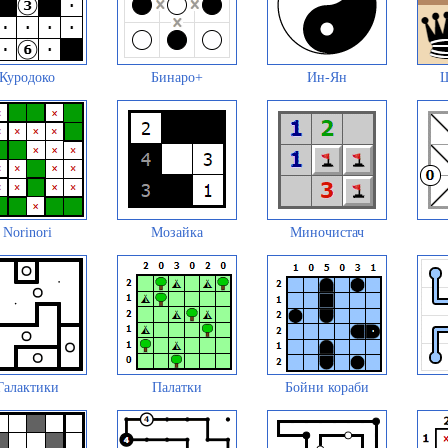
Куродоко
Бинаро+
Ин-Ян
Ш
Norinori
Мозайка
Миночистач
Галактики
Палатки
Бойни кораби