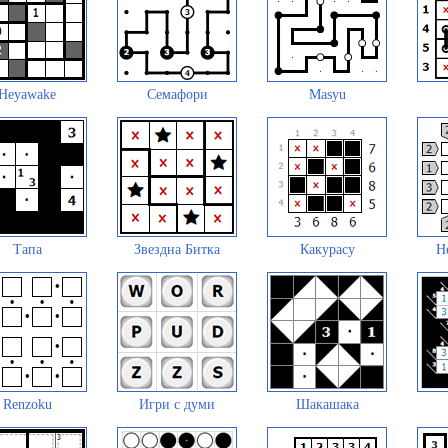
Heyawake
Семафори
Masyu
Тапа
Звездна Битка
Какурасу
Н
Renzoku
Игри с думи
Шакашака