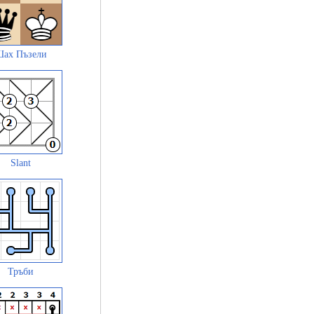
ах Пъзели
Slant
Тръби