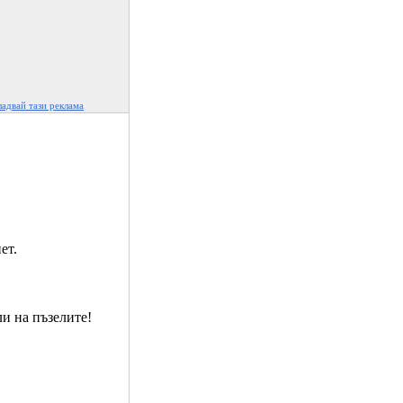
адвай тази реклама
ет.
ли на пъзелите!