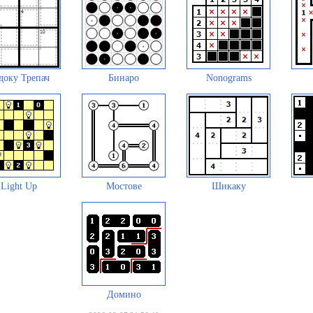
доку Трепач
Бинаро
Nonograms
Light Up
Мостове
Шикаку
Домино