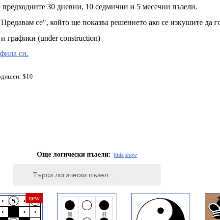
 предходните 30 дневни, 10 седмични и 5 месечни пъзели.
Предавам се", който ще показва решението ако се изкушите да го
 графики (under construction)
офила си.
одишен: $10
Още логически пъзели:
hide
show