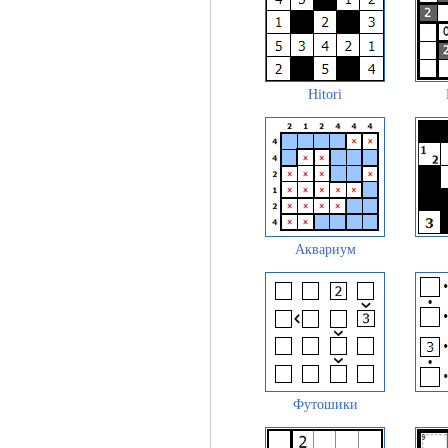
Hitori
Аквариум
Футошики