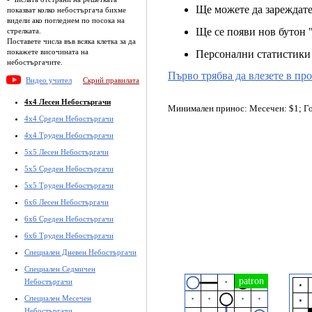
Ще можете да зареждате
показват колко небостъргача бихме
видели ако погледнем по посока на
Ще се появи нов бутон "
стрелката.
Поставете числа във всяка клетка за да
покажете височината на
Персонални статистики и
небостъргачите.
Първо трябва да влезете в пр
Видео учител
Скрий правилата
4x4 Лесен Небостъргачи
Минимален принос: Месечен: $1; Г
4x4 Среден Небостъргачи
4x4 Труден Небостъргачи
5x5 Лесен Небостъргачи
5x5 Среден Небостъргачи
5x5 Труден Небостъргачи
6x6 Лесен Небостъргачи
6x6 Среден Небостъргачи
6x6 Труден Небостъргачи
Специален Дневен Небостъргачи
Специален Седмичен
Небостъргачи
Специален Месечен
Небостъргачи